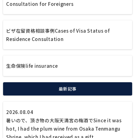
Consultation for Foreigners
ビザ在留資格相談事例
Cases of Visa Status of
Residence Consultation
生命保険
life insurance
最新記事
2026.08.04
暑いので、頂き物の大阪天満宮の梅酒で
Since it was
hot, I had the plum wine from Osaka Tenmangu
Shrine, which I had received as a gift.