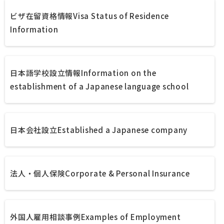
ビザ在留資格情報
Visa Status of Residence
Information
日本語学校設立情報
Information on the
establishment of a Japanese language school
日本会社設立
Established a Japanese company
法人・個人保険
Corporate & Personal Insurance
外国人雇用相談事例
Examples of Employment