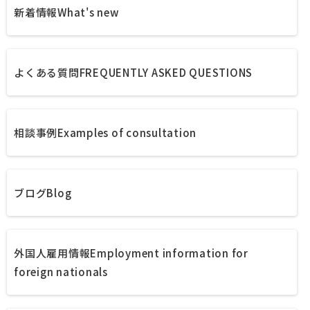
新着情報
What's new
よくある質問
FREQUENTLY ASKED QUESTIONS
相談事例
Examples of consultation
ブログ
Blog
外国人雇用情報
Employment information for
foreign nationals