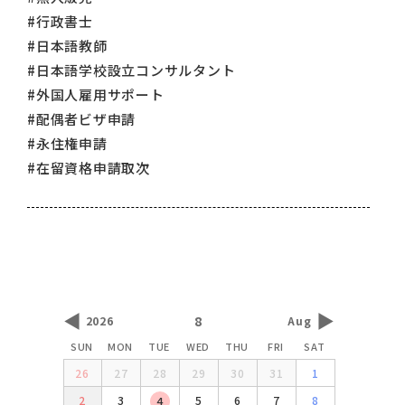
#行政書士
#日本語教師
#日本語学校設立コンサルタント
#外国人雇用サポート
#配偶者ビザ申請
#永住権申請
#在留資格申請取次
◀
▶
8
2026
Aug
SUN
MON
TUE
WED
THU
FRI
SAT
26
27
28
29
30
31
1
2
3
5
6
7
8
4