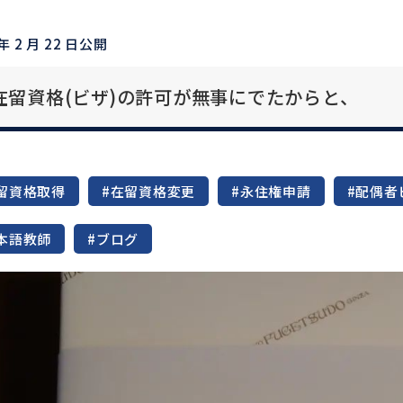
 年 2 月 22 日公開
在留資格(ビザ)の許可が無事にでたからと、
留資格取得
#在留資格変更
#永住権申請
#配偶者
本語教師
#ブログ