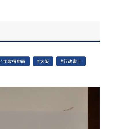
ビザ取得申請
#大阪
#行政書士